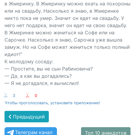
в Жмеринку. В Жмеринку можно ехать на похороны
или на свадьбу. Насколько я знаю, в Жмеринке
никто пока не умер. Значит он едет на свадьбу. У
него нет подарка, значит он едет на свою свадьбу.
В Жмеринке можно жениться на Софе или на
Сарочке. Насколько я знаю, Сарочка уже вышла
замуж. Но на Софе может жениться только полный
идиот!"
К молодому соседу:
— Простите, вы не сын Рабиновича?
— Да, а как вы догадались?
— Я не догадался, я вычислил!
:-)
3
:-(
0
Чтобы проголосовать, установите приложение!
Предыдущий
Телеграм канал
Топ 10 анекдотов