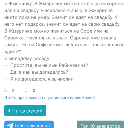
в Жмеринку. В Жмеринку можно ехать на похороны
или на свадьбу. Насколько я знаю, в Жмеринке
никто пока не умер. Значит он едет на свадьбу. У
него нет подарка, значит он едет на свою свадьбу.
В Жмеринке можно жениться на Софе или на
Сарочке. Насколько я знаю, Сарочка уже вышла
замуж. Но на Софе может жениться только полный
идиот!"
К молодому соседу:
— Простите, вы не сын Рабиновича?
— Да, а как вы догадались?
— Я не догадался, я вычислил!
:-)
3
:-(
0
Чтобы проголосовать, установите приложение!
Предыдущий
Телеграм канал
Топ 10 анекдотов