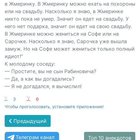
в Жмеринку. В Жмеринку можно ехать на похороны
или на свадьбу. Насколько я знаю, в Жмеринке
никто пока не умер. Значит он едет на свадьбу. У
него нет подарка, значит он едет на свою свадьбу.
В Жмеринке можно жениться на Софе или на
Сарочке. Насколько я знаю, Сарочка уже вышла
замуж. Но на Софе может жениться только полный
идиот!"
К молодому соседу:
— Простите, вы не сын Рабиновича?
— Да, а как вы догадались?
— Я не догадался, я вычислил!
:-)
3
:-(
0
Чтобы проголосовать, установите приложение!
Предыдущий
Телеграм канал
Топ 10 анекдотов