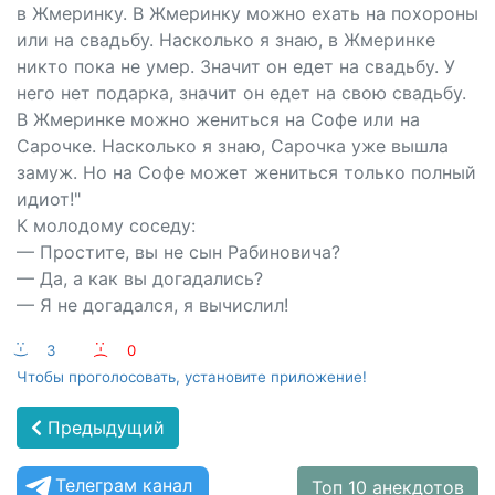
в Жмеринку. В Жмеринку можно ехать на похороны
или на свадьбу. Насколько я знаю, в Жмеринке
никто пока не умер. Значит он едет на свадьбу. У
него нет подарка, значит он едет на свою свадьбу.
В Жмеринке можно жениться на Софе или на
Сарочке. Насколько я знаю, Сарочка уже вышла
замуж. Но на Софе может жениться только полный
идиот!"
К молодому соседу:
— Простите, вы не сын Рабиновича?
— Да, а как вы догадались?
— Я не догадался, я вычислил!
:-)
3
:-(
0
Чтобы проголосовать, установите приложение!
Предыдущий
Телеграм канал
Топ 10 анекдотов