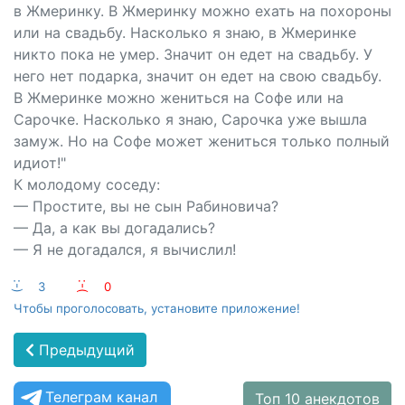
в Жмеринку. В Жмеринку можно ехать на похороны
или на свадьбу. Насколько я знаю, в Жмеринке
никто пока не умер. Значит он едет на свадьбу. У
него нет подарка, значит он едет на свою свадьбу.
В Жмеринке можно жениться на Софе или на
Сарочке. Насколько я знаю, Сарочка уже вышла
замуж. Но на Софе может жениться только полный
идиот!"
К молодому соседу:
— Простите, вы не сын Рабиновича?
— Да, а как вы догадались?
— Я не догадался, я вычислил!
:-)
3
:-(
0
Чтобы проголосовать, установите приложение!
Предыдущий
Телеграм канал
Топ 10 анекдотов