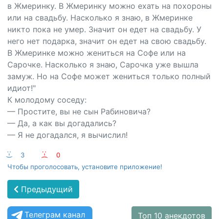
в Жмеринку. В Жмеринку можно ехать на похороны
или на свадьбу. Насколько я знаю, в Жмеринке
никто пока не умер. Значит он едет на свадьбу. У
него нет подарка, значит он едет на свою свадьбу.
В Жмеринке можно жениться на Софе или на
Сарочке. Насколько я знаю, Сарочка уже вышла
замуж. Но на Софе может жениться только полный
идиот!"
К молодому соседу:
— Простите, вы не сын Рабиновича?
— Да, а как вы догадались?
— Я не догадался, я вычислил!
:-)
3
:-(
0
Чтобы проголосовать, установите приложение!
Предыдущий
Телеграм канал
Топ 10 анекдотов