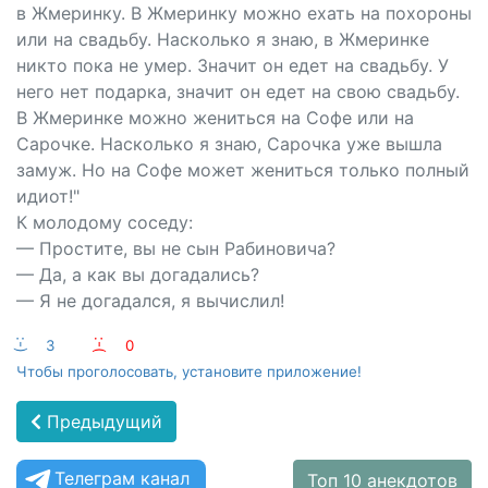
в Жмеринку. В Жмеринку можно ехать на похороны
или на свадьбу. Насколько я знаю, в Жмеринке
никто пока не умер. Значит он едет на свадьбу. У
него нет подарка, значит он едет на свою свадьбу.
В Жмеринке можно жениться на Софе или на
Сарочке. Насколько я знаю, Сарочка уже вышла
замуж. Но на Софе может жениться только полный
идиот!"
К молодому соседу:
— Простите, вы не сын Рабиновича?
— Да, а как вы догадались?
— Я не догадался, я вычислил!
:-)
3
:-(
0
Чтобы проголосовать, установите приложение!
Предыдущий
Телеграм канал
Топ 10 анекдотов