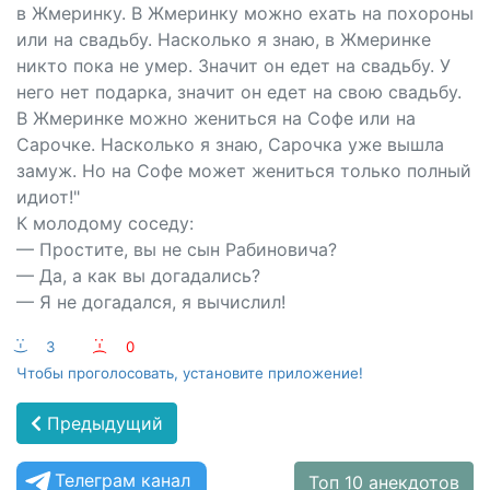
в Жмеринку. В Жмеринку можно ехать на похороны
или на свадьбу. Насколько я знаю, в Жмеринке
никто пока не умер. Значит он едет на свадьбу. У
него нет подарка, значит он едет на свою свадьбу.
В Жмеринке можно жениться на Софе или на
Сарочке. Насколько я знаю, Сарочка уже вышла
замуж. Но на Софе может жениться только полный
идиот!"
К молодому соседу:
— Простите, вы не сын Рабиновича?
— Да, а как вы догадались?
— Я не догадался, я вычислил!
:-)
3
:-(
0
Чтобы проголосовать, установите приложение!
Предыдущий
Телеграм канал
Топ 10 анекдотов