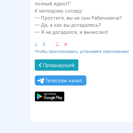
полный идиот!"
К молодому соседу:
— Простите, вы не сын Рабиновича?
— Да, а как вы догадались?
— Я не догадался, я вычислил!
:-)
3
:-(
0
Чтобы проголосовать, установите приложение!
Предыдущий
Телеграм канал