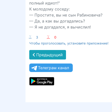
полный идиот!"
К молодому соседу:
— Простите, вы не сын Рабиновича?
— Да, а как вы догадались?
— Я не догадался, я вычислил!
:-)
3
:-(
0
Чтобы проголосовать, установите приложение!
Предыдущий
Телеграм канал