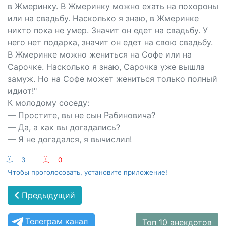
в Жмеринку. В Жмеринку можно ехать на похороны
или на свадьбу. Насколько я знаю, в Жмеринке
никто пока не умер. Значит он едет на свадьбу. У
него нет подарка, значит он едет на свою свадьбу.
В Жмеринке можно жениться на Софе или на
Сарочке. Насколько я знаю, Сарочка уже вышла
замуж. Но на Софе может жениться только полный
идиот!"
К молодому соседу:
— Простите, вы не сын Рабиновича?
— Да, а как вы догадались?
— Я не догадался, я вычислил!
:-)
3
:-(
0
Чтобы проголосовать, установите приложение!
Предыдущий
Телеграм канал
Топ 10 анекдотов