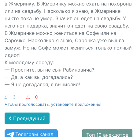
в Жмеринку. В Жмеринку можно ехать на похороны
или на свадьбу. Насколько я знаю, в Жмеринке
никто пока не умер. Значит он едет на свадьбу. У
него нет подарка, значит он едет на свою свадьбу.
В Жмеринке можно жениться на Софе или на
Сарочке. Насколько я знаю, Сарочка уже вышла
замуж. Но на Софе может жениться только полный
идиот!"
К молодому соседу:
— Простите, вы не сын Рабиновича?
— Да, а как вы догадались?
— Я не догадался, я вычислил!
:-)
3
:-(
0
Чтобы проголосовать, установите приложение!
Предыдущий
Телеграм канал
Топ 10 анекдотов