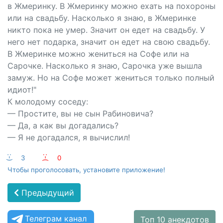
в Жмеринку. В Жмеринку можно ехать на похороны
или на свадьбу. Насколько я знаю, в Жмеринке
никто пока не умер. Значит он едет на свадьбу. У
него нет подарка, значит он едет на свою свадьбу.
В Жмеринке можно жениться на Софе или на
Сарочке. Насколько я знаю, Сарочка уже вышла
замуж. Но на Софе может жениться только полный
идиот!"
К молодому соседу:
— Простите, вы не сын Рабиновича?
— Да, а как вы догадались?
— Я не догадался, я вычислил!
:-)
3
:-(
0
Чтобы проголосовать, установите приложение!
Предыдущий
Телеграм канал
Топ 10 анекдотов