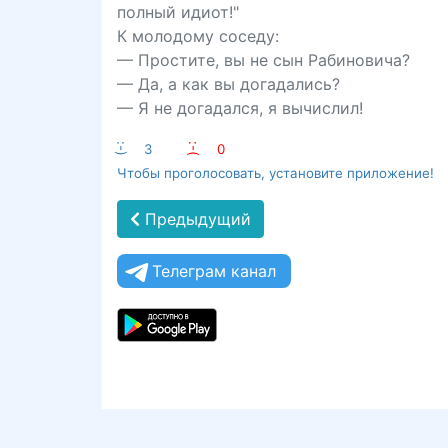
полный идиот!"
К молодому соседу:
— Простите, вы не сын Рабиновича?
— Да, а как вы догадались?
— Я не догадался, я вычислил!
:-)
3
:-(
0
Чтобы проголосовать, установите приложение!
Предыдущий
Телеграм канал