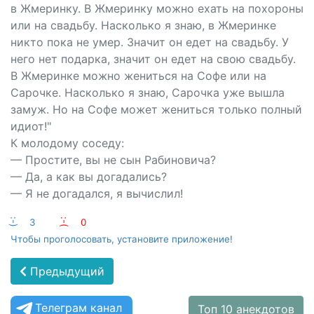
в Жмеринку. В Жмеринку можно ехать на похороны
или на свадьбу. Насколько я знаю, в Жмеринке
никто пока не умер. Значит он едет на свадьбу. У
него нет подарка, значит он едет на свою свадьбу.
В Жмеринке можно жениться на Софе или на
Сарочке. Насколько я знаю, Сарочка уже вышла
замуж. Но на Софе может жениться только полный
идиот!"
К молодому соседу:
— Простите, вы не сын Рабиновича?
— Да, а как вы догадались?
— Я не догадался, я вычислил!
:-)
3
:-(
0
Чтобы проголосовать, установите приложение!
Предыдущий
Телеграм канал
Топ 10 анекдотов