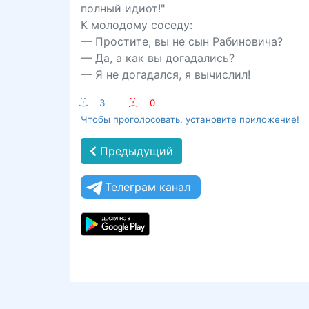
полный идиот!"
К молодому соседу:
— Простите, вы не сын Рабиновича?
— Да, а как вы догадались?
— Я не догадался, я вычислил!
:-)
3
:-(
0
Чтобы проголосовать, установите приложение!
Предыдущий
Телеграм канал