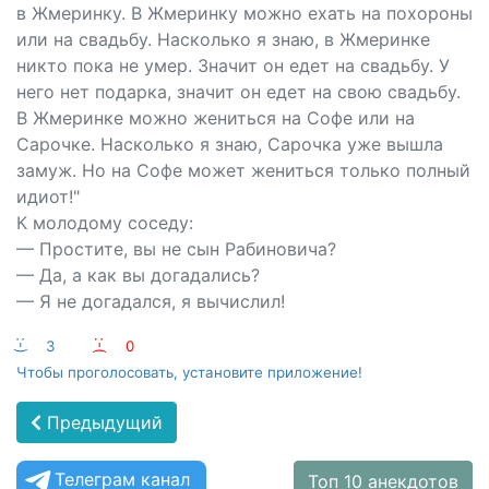
в Жмеринку. В Жмеринку можно ехать на похороны
или на свадьбу. Насколько я знаю, в Жмеринке
никто пока не умер. Значит он едет на свадьбу. У
него нет подарка, значит он едет на свою свадьбу.
В Жмеринке можно жениться на Софе или на
Сарочке. Насколько я знаю, Сарочка уже вышла
замуж. Но на Софе может жениться только полный
идиот!"
К молодому соседу:
— Простите, вы не сын Рабиновича?
— Да, а как вы догадались?
— Я не догадался, я вычислил!
:-)
3
:-(
0
Чтобы проголосовать, установите приложение!
Предыдущий
Телеграм канал
Топ 10 анекдотов