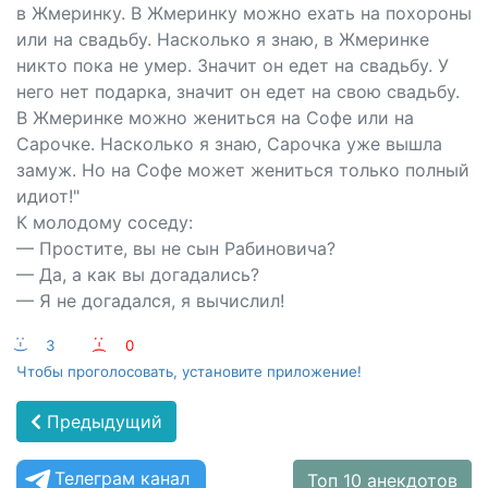
в Жмеринку. В Жмеринку можно ехать на похороны
или на свадьбу. Насколько я знаю, в Жмеринке
никто пока не умер. Значит он едет на свадьбу. У
него нет подарка, значит он едет на свою свадьбу.
В Жмеринке можно жениться на Софе или на
Сарочке. Насколько я знаю, Сарочка уже вышла
замуж. Но на Софе может жениться только полный
идиот!"
К молодому соседу:
— Простите, вы не сын Рабиновича?
— Да, а как вы догадались?
— Я не догадался, я вычислил!
:-)
3
:-(
0
Чтобы проголосовать, установите приложение!
Предыдущий
Телеграм канал
Топ 10 анекдотов