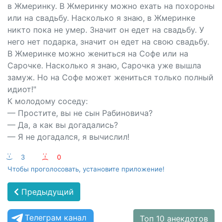
в Жмеринку. В Жмеринку можно ехать на похороны
или на свадьбу. Насколько я знаю, в Жмеринке
никто пока не умер. Значит он едет на свадьбу. У
него нет подарка, значит он едет на свою свадьбу.
В Жмеринке можно жениться на Софе или на
Сарочке. Насколько я знаю, Сарочка уже вышла
замуж. Но на Софе может жениться только полный
идиот!"
К молодому соседу:
— Простите, вы не сын Рабиновича?
— Да, а как вы догадались?
— Я не догадался, я вычислил!
:-)
3
:-(
0
Чтобы проголосовать, установите приложение!
Предыдущий
Телеграм канал
Топ 10 анекдотов