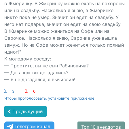
в Жмеринку. В Жмеринку можно ехать на похороны
или на свадьбу. Насколько я знаю, в Жмеринке
никто пока не умер. Значит он едет на свадьбу. У
него нет подарка, значит он едет на свою свадьбу.
В Жмеринке можно жениться на Софе или на
Сарочке. Насколько я знаю, Сарочка уже вышла
замуж. Но на Софе может жениться только полный
идиот!"
К молодому соседу:
— Простите, вы не сын Рабиновича?
— Да, а как вы догадались?
— Я не догадался, я вычислил!
:-)
3
:-(
0
Чтобы проголосовать, установите приложение!
Предыдущий
Телеграм канал
Топ 10 анекдотов