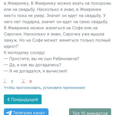
в Жмеринку. В Жмеринку можно ехать на похороны
или на свадьбу. Насколько я знаю, в Жмеринке
никто пока не умер. Значит он едет на свадьбу. У
него нет подарка, значит он едет на свою свадьбу.
В Жмеринке можно жениться на Софе или на
Сарочке. Насколько я знаю, Сарочка уже вышла
замуж. Но на Софе может жениться только полный
идиот!"
К молодому соседу:
— Простите, вы не сын Рабиновича?
— Да, а как вы догадались?
— Я не догадался, я вычислил!
:-)
3
:-(
0
Чтобы проголосовать, установите приложение!
Предыдущий
Телеграм канал
Топ 10 анекдотов