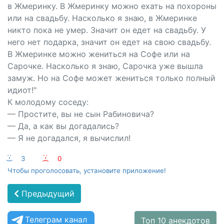
в Жмеринку. В Жмеринку можно ехать на похороны
или на свадьбу. Насколько я знаю, в Жмеринке
никто пока не умер. Значит он едет на свадьбу. У
него нет подарка, значит он едет на свою свадьбу.
В Жмеринке можно жениться на Софе или на
Сарочке. Насколько я знаю, Сарочка уже вышла
замуж. Но на Софе может жениться только полный
идиот!"
К молодому соседу:
— Простите, вы не сын Рабиновича?
— Да, а как вы догадались?
— Я не догадался, я вычислил!
:-)
3
:-(
0
Чтобы проголосовать, установите приложение!
Предыдущий
Телеграм канал
Топ 10 анекдотов