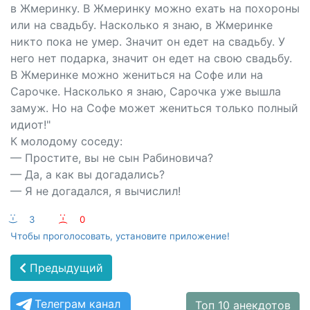
в Жмеринку. В Жмеринку можно ехать на похороны
или на свадьбу. Насколько я знаю, в Жмеринке
никто пока не умер. Значит он едет на свадьбу. У
него нет подарка, значит он едет на свою свадьбу.
В Жмеринке можно жениться на Софе или на
Сарочке. Насколько я знаю, Сарочка уже вышла
замуж. Но на Софе может жениться только полный
идиот!"
К молодому соседу:
— Простите, вы не сын Рабиновича?
— Да, а как вы догадались?
— Я не догадался, я вычислил!
:-)
3
:-(
0
Чтобы проголосовать, установите приложение!
Предыдущий
Телеграм канал
Топ 10 анекдотов