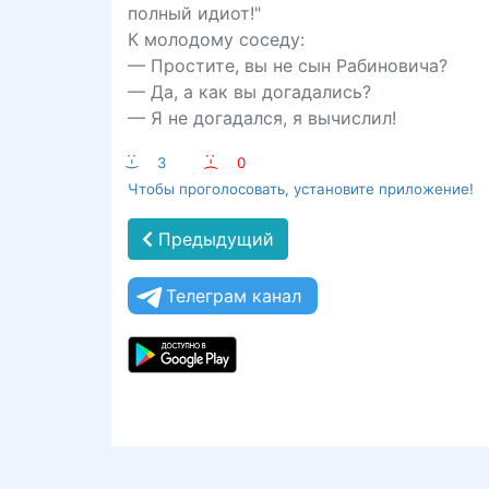
полный идиот!"
К молодому соседу:
— Простите, вы не сын Рабиновича?
— Да, а как вы догадались?
— Я не догадался, я вычислил!
:-)
3
:-(
0
Чтобы проголосовать, установите приложение!
Предыдущий
Телеграм канал