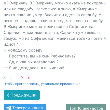
в Жмеринку. В Жмеринку можно ехать на похороны
или на свадьбу. Насколько я знаю, в Жмеринке
никто пока не умер. Значит он едет на свадьбу. У
него нет подарка, значит он едет на свою свадьбу.
В Жмеринке можно жениться на Софе или на
Сарочке. Насколько я знаю, Сарочка уже вышла
замуж. Но на Софе может жениться только полный
идиот!"
К молодому соседу:
— Простите, вы не сын Рабиновича?
— Да, а как вы догадались?
— Я не догадался, я вычислил!
:-)
3
:-(
0
Чтобы проголосовать, установите приложение!
Предыдущий
Телеграм канал
Топ 10 анекдотов