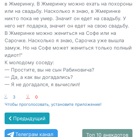
в Жмеринку. В Жмеринку можно ехать на похороны
или на свадьбу. Насколько я знаю, в Жмеринке
никто пока не умер. Значит он едет на свадьбу. У
него нет подарка, значит он едет на свою свадьбу.
В Жмеринке можно жениться на Софе или на
Сарочке. Насколько я знаю, Сарочка уже вышла
замуж. Но на Софе может жениться только полный
идиот!"
К молодому соседу:
— Простите, вы не сын Рабиновича?
— Да, а как вы догадались?
— Я не догадался, я вычислил!
:-)
3
:-(
0
Чтобы проголосовать, установите приложение!
Предыдущий
Телеграм канал
Топ 10 анекдотов