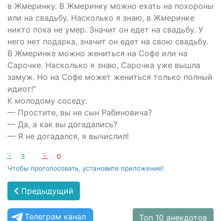
в Жмеринку. В Жмеринку можно ехать на похороны
или на свадьбу. Насколько я знаю, в Жмеринке
никто пока не умер. Значит он едет на свадьбу. У
него нет подарка, значит он едет на свою свадьбу.
В Жмеринке можно жениться на Софе или на
Сарочке. Насколько я знаю, Сарочка уже вышла
замуж. Но на Софе может жениться только полный
идиот!"
К молодому соседу:
— Простите, вы не сын Рабиновича?
— Да, а как вы догадались?
— Я не догадался, я вычислил!
:-)
3
:-(
0
Чтобы проголосовать, установите приложение!
Предыдущий
Телеграм канал
Топ 10 анекдотов