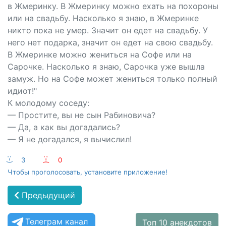
в Жмеринку. В Жмеринку можно ехать на похороны
или на свадьбу. Насколько я знаю, в Жмеринке
никто пока не умер. Значит он едет на свадьбу. У
него нет подарка, значит он едет на свою свадьбу.
В Жмеринке можно жениться на Софе или на
Сарочке. Насколько я знаю, Сарочка уже вышла
замуж. Но на Софе может жениться только полный
идиот!"
К молодому соседу:
— Простите, вы не сын Рабиновича?
— Да, а как вы догадались?
— Я не догадался, я вычислил!
:-)
3
:-(
0
Чтобы проголосовать, установите приложение!
Предыдущий
Телеграм канал
Топ 10 анекдотов