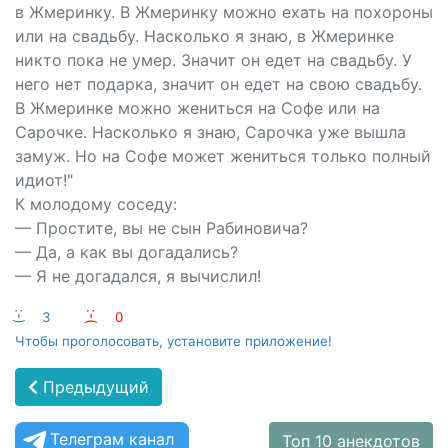
в Жмеринку. В Жмеринку можно ехать на похороны
или на свадьбу. Насколько я знаю, в Жмеринке
никто пока не умер. Значит он едет на свадьбу. У
него нет подарка, значит он едет на свою свадьбу.
В Жмеринке можно жениться на Софе или на
Сарочке. Насколько я знаю, Сарочка уже вышла
замуж. Но на Софе может жениться только полный
идиот!"
К молодому соседу:
— Простите, вы не сын Рабиновича?
— Да, а как вы догадались?
— Я не догадался, я вычислил!
:-)
3
:-(
0
Чтобы проголосовать, установите приложение!
Предыдущий
Телеграм канал
Топ 10 анекдотов