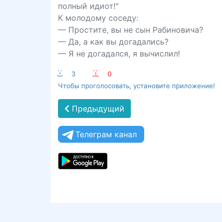
полный идиот!"
К молодому соседу:
— Простите, вы не сын Рабиновича?
— Да, а как вы догадались?
— Я не догадался, я вычислил!
:-)
3
:-(
0
Чтобы проголосовать, установите приложение!
Предыдущий
Телеграм канал