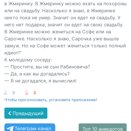
в Жмеринку. В Жмеринку можно ехать на похороны
или на свадьбу. Насколько я знаю, в Жмеринке
никто пока не умер. Значит он едет на свадьбу. У
него нет подарка, значит он едет на свою свадьбу.
В Жмеринке можно жениться на Софе или на
Сарочке. Насколько я знаю, Сарочка уже вышла
замуж. Но на Софе может жениться только полный
идиот!"
К молодому соседу:
— Простите, вы не сын Рабиновича?
— Да, а как вы догадались?
— Я не догадался, я вычислил!
:-)
3
:-(
0
Чтобы проголосовать, установите приложение!
Предыдущий
Телеграм канал
Топ 10 анекдотов