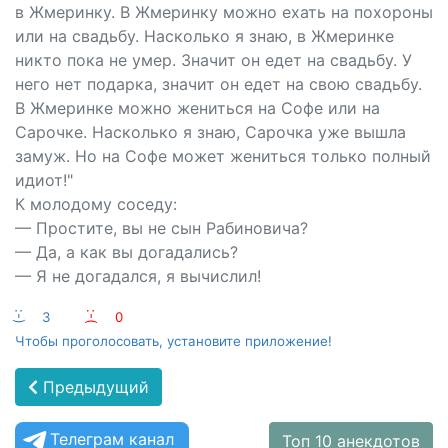
в Жмеринку. В Жмеринку можно ехать на похороны
или на свадьбу. Насколько я знаю, в Жмеринке
никто пока не умер. Значит он едет на свадьбу. У
него нет подарка, значит он едет на свою свадьбу.
В Жмеринке можно жениться на Софе или на
Сарочке. Насколько я знаю, Сарочка уже вышла
замуж. Но на Софе может жениться только полный
идиот!"
К молодому соседу:
— Простите, вы не сын Рабиновича?
— Да, а как вы догадались?
— Я не догадался, я вычислил!
:-)
3
:-(
0
Чтобы проголосовать, установите приложение!
Предыдущий
Телеграм канал
Топ 10 анекдотов