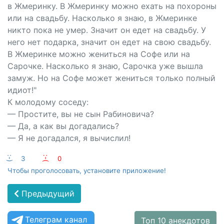
в Жмеринку. В Жмеринку можно ехать на похороны
или на свадьбу. Насколько я знаю, в Жмеринке
никто пока не умер. Значит он едет на свадьбу. У
него нет подарка, значит он едет на свою свадьбу.
В Жмеринке можно жениться на Софе или на
Сарочке. Насколько я знаю, Сарочка уже вышла
замуж. Но на Софе может жениться только полный
идиот!"
К молодому соседу:
— Простите, вы не сын Рабиновича?
— Да, а как вы догадались?
— Я не догадался, я вычислил!
:-)
3
:-(
0
Чтобы проголосовать, установите приложение!
Предыдущий
Телеграм канал
Топ 10 анекдотов