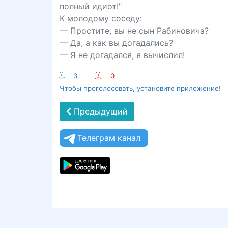
полный идиот!"
К молодому соседу:
— Простите, вы не сын Рабиновича?
— Да, а как вы догадались?
— Я не догадался, я вычислил!
:-)
3
:-(
0
Чтобы проголосовать, установите приложение!
Предыдущий
Телеграм канал