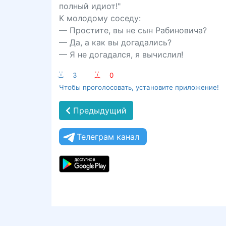
полный идиот!"
К молодому соседу:
— Простите, вы не сын Рабиновича?
— Да, а как вы догадались?
— Я не догадался, я вычислил!
:-)
3
:-(
0
Чтобы проголосовать, установите приложение!
Предыдущий
Телеграм канал