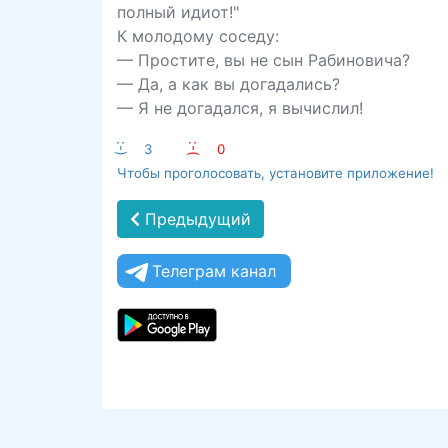
полный идиот!"
К молодому соседу:
— Простите, вы не сын Рабиновича?
— Да, а как вы догадались?
— Я не догадался, я вычислил!
:-)
3
:-(
0
Чтобы проголосовать, установите приложение!
Предыдущий
Телеграм канал