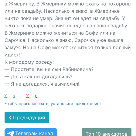
в Жмеринку. В Жмеринку можно ехать на похороны
или на свадьбу. Насколько я знаю, в Жмеринке
никто пока не умер. Значит он едет на свадьбу. У
него нет подарка, значит он едет на свою свадьбу.
В Жмеринке можно жениться на Софе или на
Сарочке. Насколько я знаю, Сарочка уже вышла
замуж. Но на Софе может жениться только полный
идиот!"
К молодому соседу:
— Простите, вы не сын Рабиновича?
— Да, а как вы догадались?
— Я не догадался, я вычислил!
:-)
3
:-(
0
Чтобы проголосовать, установите приложение!
Предыдущий
Телеграм канал
Топ 10 анекдотов