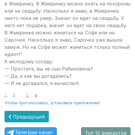
в Жмеринку. В Жмеринку можно ехать на похороны
или на свадьбу. Насколько я знаю, в Жмеринке
никто пока не умер. Значит он едет на свадьбу. У
него нет подарка, значит он едет на свою свадьбу.
В Жмеринке можно жениться на Софе или на
Сарочке. Насколько я знаю, Сарочка уже вышла
замуж. Но на Софе может жениться только полный
идиот!"
К молодому соседу:
— Простите, вы не сын Рабиновича?
— Да, а как вы догадались?
— Я не догадался, я вычислил!
:-)
3
:-(
0
Чтобы проголосовать, установите приложение!
Предыдущий
Телеграм канал
Топ 10 анекдотов