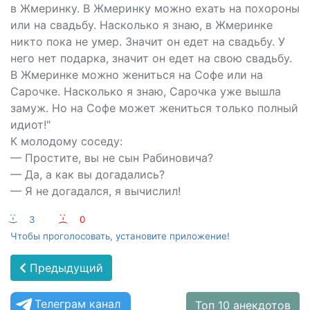
в Жмеринку. В Жмеринку можно ехать на похороны
или на свадьбу. Насколько я знаю, в Жмеринке
никто пока не умер. Значит он едет на свадьбу. У
него нет подарка, значит он едет на свою свадьбу.
В Жмеринке можно жениться на Софе или на
Сарочке. Насколько я знаю, Сарочка уже вышла
замуж. Но на Софе может жениться только полный
идиот!"
К молодому соседу:
— Простите, вы не сын Рабиновича?
— Да, а как вы догадались?
— Я не догадался, я вычислил!
:-)
3
:-(
0
Чтобы проголосовать, установите приложение!
Предыдущий
Телеграм канал
Топ 10 анекдотов