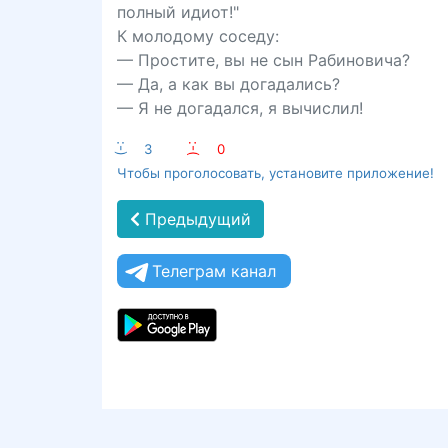
полный идиот!"
К молодому соседу:
— Простите, вы не сын Рабиновича?
— Да, а как вы догадались?
— Я не догадался, я вычислил!
:-)
3
:-(
0
Чтобы проголосовать, установите приложение!
Предыдущий
Телеграм канал