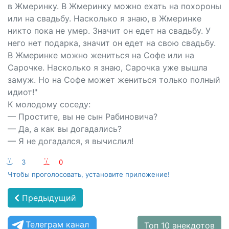
в Жмеринку. В Жмеринку можно ехать на похороны
или на свадьбу. Насколько я знаю, в Жмеринке
никто пока не умер. Значит он едет на свадьбу. У
него нет подарка, значит он едет на свою свадьбу.
В Жмеринке можно жениться на Софе или на
Сарочке. Насколько я знаю, Сарочка уже вышла
замуж. Но на Софе может жениться только полный
идиот!"
К молодому соседу:
— Простите, вы не сын Рабиновича?
— Да, а как вы догадались?
— Я не догадался, я вычислил!
:-)
3
:-(
0
Чтобы проголосовать, установите приложение!
Предыдущий
Телеграм канал
Топ 10 анекдотов