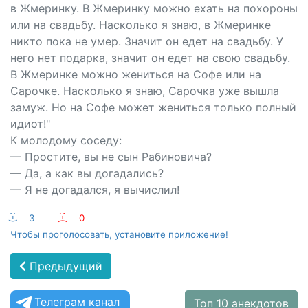
в Жмеринку. В Жмеринку можно ехать на похороны
или на свадьбу. Насколько я знаю, в Жмеринке
никто пока не умер. Значит он едет на свадьбу. У
него нет подарка, значит он едет на свою свадьбу.
В Жмеринке можно жениться на Софе или на
Сарочке. Насколько я знаю, Сарочка уже вышла
замуж. Но на Софе может жениться только полный
идиот!"
К молодому соседу:
— Простите, вы не сын Рабиновича?
— Да, а как вы догадались?
— Я не догадался, я вычислил!
:-)
3
:-(
0
Чтобы проголосовать, установите приложение!
Предыдущий
Телеграм канал
Топ 10 анекдотов