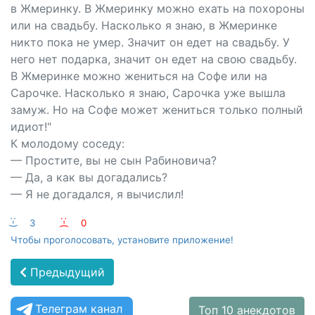
в Жмеринку. В Жмеринку можно ехать на похороны
или на свадьбу. Насколько я знаю, в Жмеринке
никто пока не умер. Значит он едет на свадьбу. У
него нет подарка, значит он едет на свою свадьбу.
В Жмеринке можно жениться на Софе или на
Сарочке. Насколько я знаю, Сарочка уже вышла
замуж. Но на Софе может жениться только полный
идиот!"
К молодому соседу:
— Простите, вы не сын Рабиновича?
— Да, а как вы догадались?
— Я не догадался, я вычислил!
:-)
3
:-(
0
Чтобы проголосовать, установите приложение!
Предыдущий
Телеграм канал
Топ 10 анекдотов