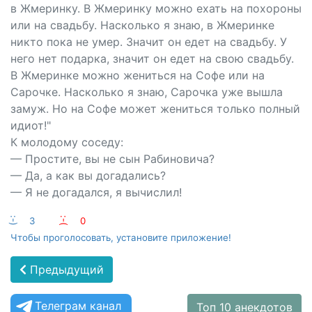
в Жмеринку. В Жмеринку можно ехать на похороны
или на свадьбу. Насколько я знаю, в Жмеринке
никто пока не умер. Значит он едет на свадьбу. У
него нет подарка, значит он едет на свою свадьбу.
В Жмеринке можно жениться на Софе или на
Сарочке. Насколько я знаю, Сарочка уже вышла
замуж. Но на Софе может жениться только полный
идиот!"
К молодому соседу:
— Простите, вы не сын Рабиновича?
— Да, а как вы догадались?
— Я не догадался, я вычислил!
:-)
3
:-(
0
Чтобы проголосовать, установите приложение!
Предыдущий
Телеграм канал
Топ 10 анекдотов