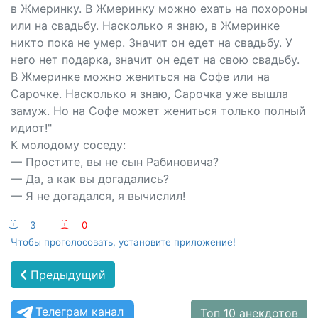
в Жмеринку. В Жмеринку можно ехать на похороны
или на свадьбу. Насколько я знаю, в Жмеринке
никто пока не умер. Значит он едет на свадьбу. У
него нет подарка, значит он едет на свою свадьбу.
В Жмеринке можно жениться на Софе или на
Сарочке. Насколько я знаю, Сарочка уже вышла
замуж. Но на Софе может жениться только полный
идиот!"
К молодому соседу:
— Простите, вы не сын Рабиновича?
— Да, а как вы догадались?
— Я не догадался, я вычислил!
:-)
3
:-(
0
Чтобы проголосовать, установите приложение!
Предыдущий
Телеграм канал
Топ 10 анекдотов