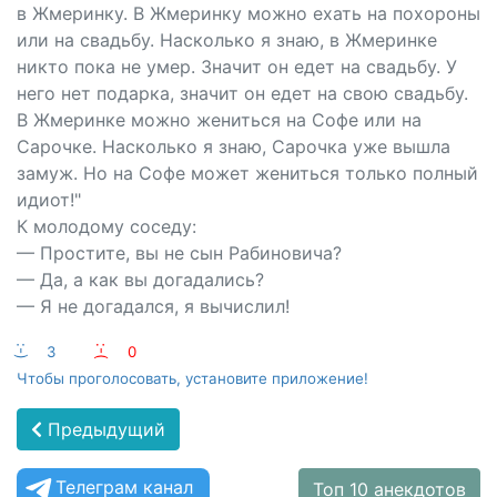
в Жмеринку. В Жмеринку можно ехать на похороны
или на свадьбу. Насколько я знаю, в Жмеринке
никто пока не умер. Значит он едет на свадьбу. У
него нет подарка, значит он едет на свою свадьбу.
В Жмеринке можно жениться на Софе или на
Сарочке. Насколько я знаю, Сарочка уже вышла
замуж. Но на Софе может жениться только полный
идиот!"
К молодому соседу:
— Простите, вы не сын Рабиновича?
— Да, а как вы догадались?
— Я не догадался, я вычислил!
:-)
3
:-(
0
Чтобы проголосовать, установите приложение!
Предыдущий
Телеграм канал
Топ 10 анекдотов