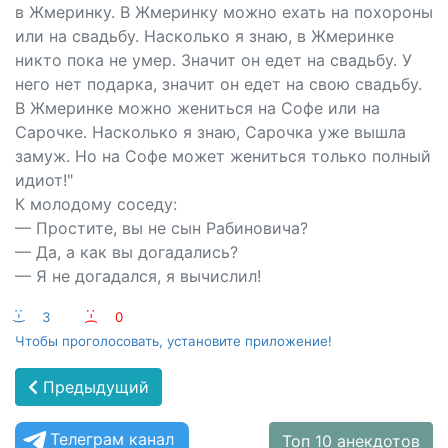
в Жмеринку. В Жмеринку можно ехать на похороны
или на свадьбу. Насколько я знаю, в Жмеринке
никто пока не умер. Значит он едет на свадьбу. У
него нет подарка, значит он едет на свою свадьбу.
В Жмеринке можно жениться на Софе или на
Сарочке. Насколько я знаю, Сарочка уже вышла
замуж. Но на Софе может жениться только полный
идиот!"
К молодому соседу:
— Простите, вы не сын Рабиновича?
— Да, а как вы догадались?
— Я не догадался, я вычислил!
:-)
3
:-(
0
Чтобы проголосовать, установите приложение!
Предыдущий
Телеграм канал
Топ 10 анекдотов