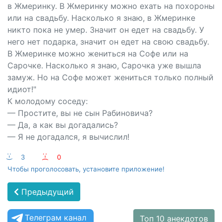
в Жмеринку. В Жмеринку можно ехать на похороны
или на свадьбу. Насколько я знаю, в Жмеринке
никто пока не умер. Значит он едет на свадьбу. У
него нет подарка, значит он едет на свою свадьбу.
В Жмеринке можно жениться на Софе или на
Сарочке. Насколько я знаю, Сарочка уже вышла
замуж. Но на Софе может жениться только полный
идиот!"
К молодому соседу:
— Простите, вы не сын Рабиновича?
— Да, а как вы догадались?
— Я не догадался, я вычислил!
:-)
3
:-(
0
Чтобы проголосовать, установите приложение!
Предыдущий
Телеграм канал
Топ 10 анекдотов