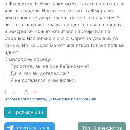
в Жмеринку. В Жмеринку можно ехать на похороны
или на свадьбу. Насколько я знаю, в Жмеринке
никто пока не умер. Значит он едет на свадьбу. У
него нет подарка, значит он едет на свою свадьбу.
В Жмеринке можно жениться на Софе или на
Сарочке. Насколько я знаю, Сарочка уже вышла
замуж. Но на Софе может жениться только полный
идиот!"
К молодому соседу:
— Простите, вы не сын Рабиновича?
— Да, а как вы догадались?
— Я не догадался, я вычислил!
:-)
3
:-(
0
Чтобы проголосовать, установите приложение!
Предыдущий
Телеграм канал
Топ 10 анекдотов