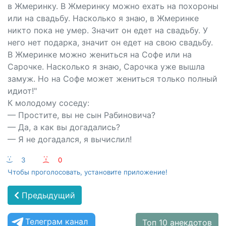
в Жмеринку. В Жмеринку можно ехать на похороны
или на свадьбу. Насколько я знаю, в Жмеринке
никто пока не умер. Значит он едет на свадьбу. У
него нет подарка, значит он едет на свою свадьбу.
В Жмеринке можно жениться на Софе или на
Сарочке. Насколько я знаю, Сарочка уже вышла
замуж. Но на Софе может жениться только полный
идиот!"
К молодому соседу:
— Простите, вы не сын Рабиновича?
— Да, а как вы догадались?
— Я не догадался, я вычислил!
:-)
3
:-(
0
Чтобы проголосовать, установите приложение!
Предыдущий
Телеграм канал
Топ 10 анекдотов